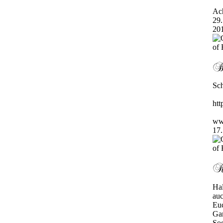
Ac
29.
20
Sch
ht
ww
17.
Hal
auc
Euc
Gan
Sog