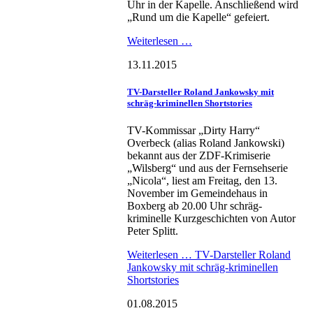
Uhr in der Kapelle. Anschließend wird
„Rund um die Kapelle“ gefeiert.
Weiterlesen …
13.11.2015
TV-Darsteller Roland Jankowsky mit
schräg-kriminellen Shortstories
TV-Kommissar „Dirty Harry“
Overbeck (alias Roland Jankowski)
bekannt aus der ZDF-Krimiserie
„Wilsberg“ und aus der Fernsehserie
„Nicola“, liest am Freitag, den 13.
November im Gemeindehaus in
Boxberg ab 20.00 Uhr schräg-
kriminelle Kurzgeschichten von Autor
Peter Splitt.
Weiterlesen …
TV-Darsteller Roland
Jankowsky mit schräg-kriminellen
Shortstories
01.08.2015