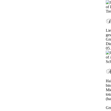
Lie
ges
Gr
Die
05.
Hal
bin
Mic
tot
(ha
Gr