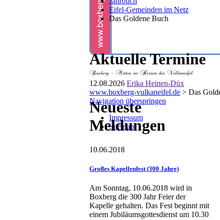
Jahrbuch
Eifel-Gemeinden im Netz
Das Goldene Buch
Aktuelle Termine
12.08.2026
Erika Heinen-Düx
www.boxberg-vulkaneifel.de
>
Das Gold
Navigation überspringen
Neueste
Impressum
Meldungen
Sitemap
10.06.2018
Großes Kapellenfest (300 Jahre)
Am Sonntag, 10.06.2018 wird in
Boxberg die 300 Jahr Feier der
Kapelle gehalten. Das Fest beginnt mit
einem Jubiläumsgottesdienst um 10.30