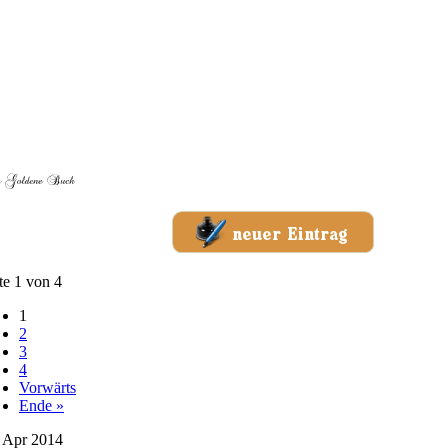
te 1 von 4
1
2
3
4
Vorwärts
Ende »
 Apr 2014