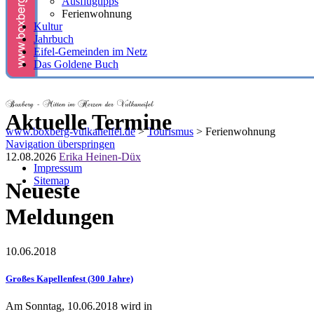
Ausflugtipps
Ferienwohnung
Kultur
Jahrbuch
Eifel-Gemeinden im Netz
Das Goldene Buch
Aktuelle Termine
www.boxberg-vulkaneifel.de
>
Tourismus
>
Ferienwohnung
Navigation überspringen
12.08.2026
Erika Heinen-Düx
Impressum
Sitemap
Neueste
Meldungen
10.06.2018
Großes Kapellenfest (300 Jahre)
Am Sonntag, 10.06.2018 wird in