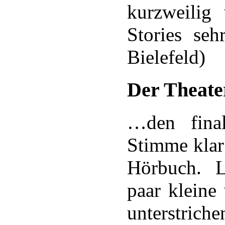
kurzweilig
Stories seh
Bielefeld)
Der Theat
…den fina
Stimme klar
Hörbuch. L
paar kleine
unterstrich