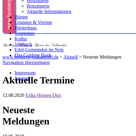
Heizölpreis
Benzinpreis
Aktuelle Informationen
Bürger
Gruppen & Vereine
Bürgerhaus
Tourismus
Kultur
Jahrbuch
Eifel-Gemeinden im Netz
Das Goldene Buch
www.boxberg-vulkaneifel.de
>
Aktuell
>
Neueste Meldungen
Navigation überspringen
Impressum
Aktuelle Termine
Sitemap
12.08.2026
Erika Heinen-Düx
Neueste
Meldungen