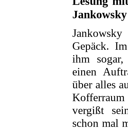
Lesung mit
Jankowsky
Jankowsky
Gepäck. Im
ihm sogar,
einen Auftr
über alles a
Kofferrau
vergißt se
schon mal m