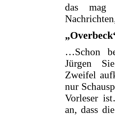
das mag d
Nachrichten
„Overbeck“
…Schon be
Jürgen Si
Zweifel auf
nur Schausp
Vorleser is
an, dass di