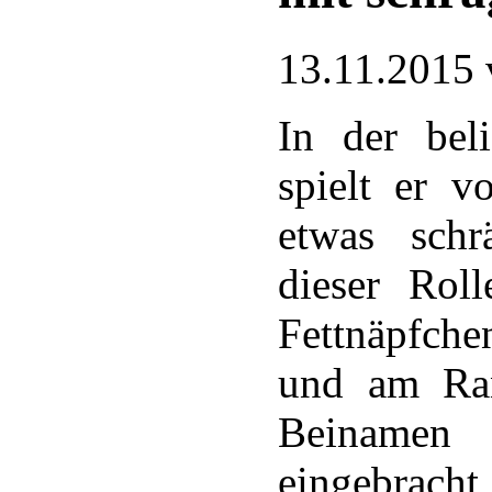
13.11.2015
In der bel
spielt er 
etwas sch
dieser Rol
Fettnäpfche
und am Ran
Beinamen 
eingebrach