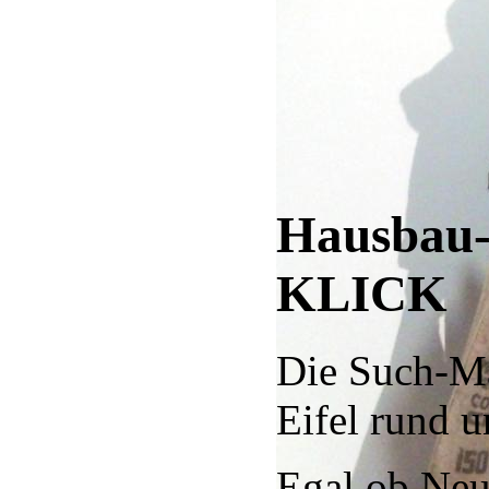
Hausbau-E
KLICK
Die Such-Ma
Eifel rund 
Egal ob Ne