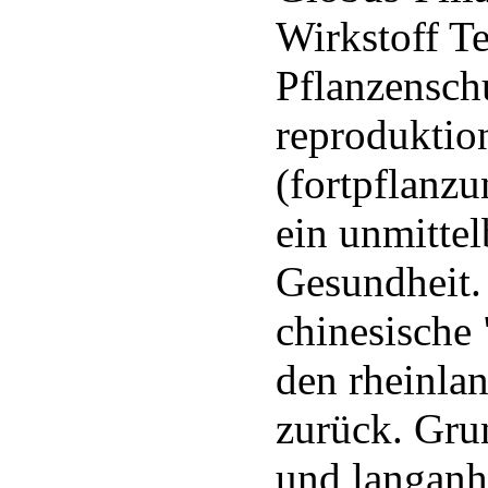
Wirkstoff T
Pflanzenschu
reproduktio
(fortpflanz
ein unmittel
Gesundheit.
chinesische
den rheinlan
zurück. Grun
und langanh