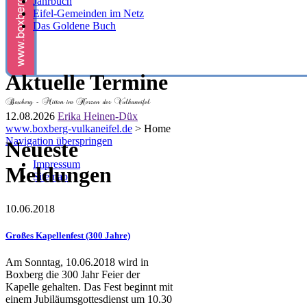
Jahrbuch
Eifel-Gemeinden im Netz
Das Goldene Buch
Aktuelle Termine
12.08.2026
Erika Heinen-Düx
www.boxberg-vulkaneifel.de
>
Home
Navigation überspringen
Neueste
Impressum
Meldungen
Sitemap
10.06.2018
Großes Kapellenfest (300 Jahre)
Am Sonntag, 10.06.2018 wird in
Boxberg die 300 Jahr Feier der
Kapelle gehalten. Das Fest beginnt mit
einem Jubiläumsgottesdienst um 10.30