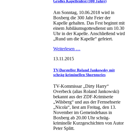
Großes Kapellenfest (300 Jahre)
Am Sonntag, 10.06.2018 wird in
Boxberg die 300 Jahr Feier der
Kapelle gehalten. Das Fest beginnt mit
einem Jubiläumsgottesdienst um 10.30
Uhr in der Kapelle. Anschließend wird
„Rund um die Kapelle“ gefeiert.
Weiterlesen …
13.11.2015
TV-Darsteller Roland Jankowsky mit
schräg-kriminellen Shortstories
TV-Kommissar „Dirty Harry“
Overbeck (alias Roland Jankowski)
bekannt aus der ZDF-Krimiserie
„Wilsberg“ und aus der Fernsehserie
„Nicola“, liest am Freitag, den 13.
November im Gemeindehaus in
Boxberg ab 20.00 Uhr schräg-
kriminelle Kurzgeschichten von Autor
Peter Splitt.