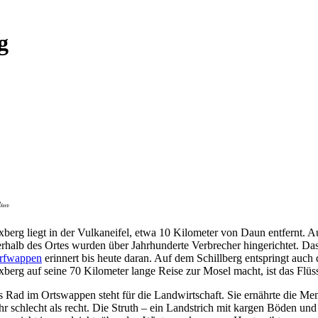
g
berg liegt in der Vulkaneifel, etwa 10 Kilometer von Daun entfernt. A
rhalb des Ortes wurden über Jahrhunderte Verbrecher hingerichtet. Da
rfwappen
erinnert bis heute daran. Auf dem Schillberg entspringt auch
berg auf seine 70 Kilometer lange Reise zur Mosel macht, ist das Flüss
 Rad im Ortswappen steht für die Landwirtschaft. Sie ernährte die Men
r schlecht als recht. Die Struth – ein Landstrich mit kargen Böden u