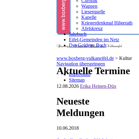
Chronik
Wappen
Lieserquelle
Kapelle
Kriegerdenkmal Hilgerath
Afelskreuz
Jahrbuch
Eifel-Gemeinden im Netz
Das Goldene Buch
www.boxberg-vulkaneifel.de
>
Kultur
Navigation überspringen
Aktuelle Termine
Impressum
Sitemap
12.08.2026
Erika Heinen-Düx
Neueste
Meldungen
10.06.2018